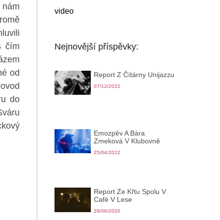
ý nám
video
kromě
uvili
s čím
Nejnovější příspěvky:
rázem
šné od
Report Z Čítárny Unijazzu
rovod
07/12/2022
ru do
Sváru
ckový
Emozpěv A Bára
Zmeková V Klubovně
25/04/2022
Report Ze Křtu Spolu V
Café V Lese
29/06/2020