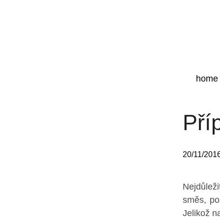
home
Pří
20/11/201
Nejdůleži
směs, poz
Jelikož n