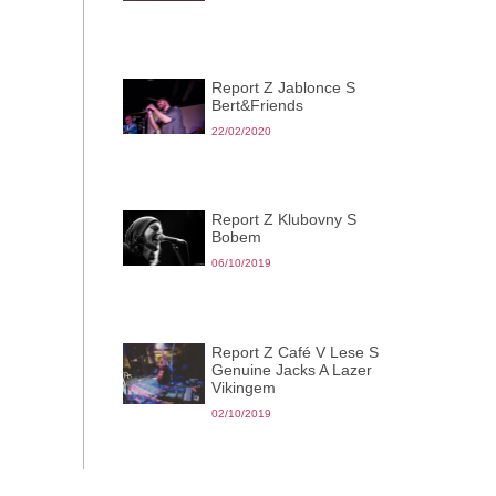
Report Z Jablonce S
Bert&Friends
22/02/2020
Report Z Klubovny S
Bobem
06/10/2019
Report Z Café V Lese S
Genuine Jacks A Lazer
Vikingem
02/10/2019