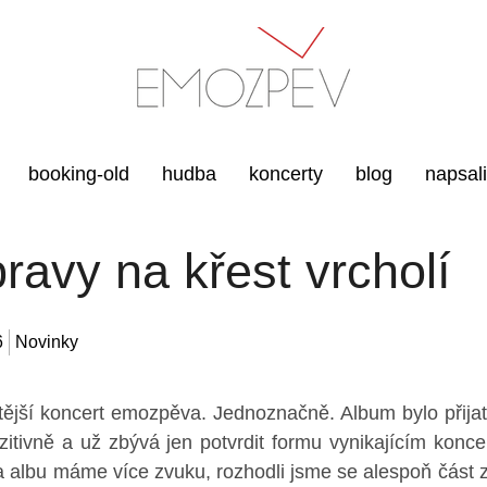
booking-old
hudba
koncerty
blog
napsal
pravy na křest vrcholí
6
Novinky
tější koncert emozpěva. Jednoznačně. Album bylo přijat
itivně a už zbývá jen potvrdit formu vynikajícím konce
a albu máme více zvuku, rozhodli jsme se alespoň část z