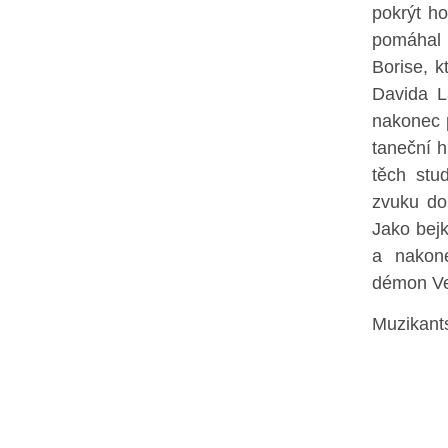
pokrýt ho
pomáhal 
Borise, k
Davida L
nakonec 
taneční h
těch stu
zvuku do
Jako bej
a nakone
démon Ve
Muzikants