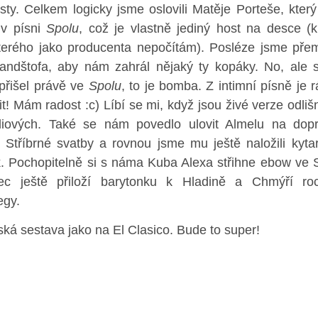
sty. Celkem logicky jsme oslovili Matěje Porteše, kter
v písni
Spolu
, což je vlastně jediný host na desce (
terého jako producenta nepočítám). Posléze jsme přeml
andštofa, aby nám zahrál nějaký ty kopáky. No, ale 
přišel právě ve
Spolu
, to je bomba. Z intimní písně je 
it! Mám radost :c) Líbí se mi, když jsou živé verze odli
diových. Také se nám povedlo ulovit Almelu na dop
 Stříbrné svatby a rovnou jsme mu ještě naložili kyta
k. Pochopitelně si s náma Kuba Alexa střihne ebow ve 
c ještě přiloží barytonku k Hladině a Chmýří ro
gy.
ká sestava jako na El Clasico. Bude to super!