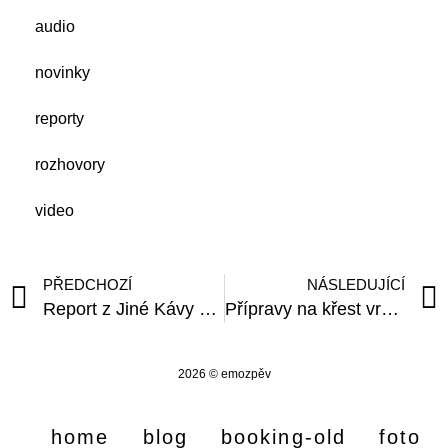
audio
novinky
reporty
rozhovory
video
PŘEDCHOZÍ
NÁSLEDUJÍCÍ
Report z Jiné Kávy v Berouně
Přípravy na křest vrcholí
2026 © emozpěv
home
blog
booking-old
foto