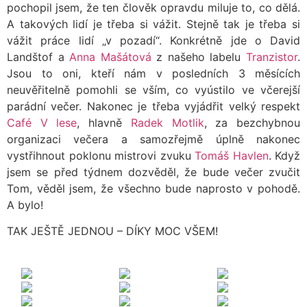
pochopil jsem, že ten člověk opravdu miluje to, co dělá.
A takových lidí je třeba si vážit. Stejně tak je třeba si
vážit práce lidí „v pozadí“. Konkrétně jde o David
Landštof a
Anna Mašátová
z našeho labelu
Tranzistor
.
Jsou to oni, kteří nám v posledních 3 měsících
neuvěřitelně pomohli se vším, co vyústilo ve včerejší
parádní večer. Nakonec je třeba vyjádřit velký respekt
Café V lese
, hlavně
Radek Motlik
, za bezchybnou
organizaci večera a samozřejmě úplně nakonec
vystřihnout poklonu mistrovi zvuku
Tomáš Havlen
. Když
jsem se před týdnem dozvěděl, že bude večer zvučit
Tom, věděl jsem, že všechno bude naprosto v pohodě.
A bylo!
TAK JEŠTĚ JEDNOU – DÍKY MOC VŠEM!