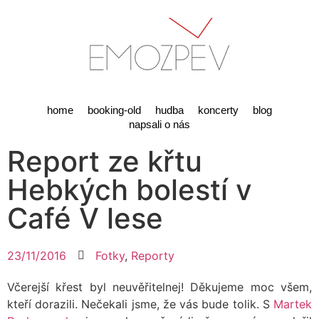
home
booking-old
hudba
koncerty
blog
napsali o nás
Report ze křtu
Hebkých bolestí v
Café V lese
23/11/2016
Fotky
,
Reporty
Včerejší křest byl neuvěřitelnej! Děkujeme moc všem,
kteří dorazili. Nečekali jsme, že vás bude tolik. S
Martek