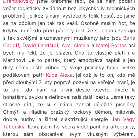
Drahonovsky
jsme ohromně rádi, že se nám podařil
večer logisticky zvládnout bez jakýchkoliv technických
problémů, jelikož s námi vystoupilo tolik hostů, že jsme
se na pódium jen tak tak vešli. Osobně musím říct, že
kdyby mi někdo před pár lety řekl, že si jednou zahraju
s tak skvělými a uznávanými muzikanty jako jsou
Boris
Carloff
,
David Landštof
,
A.m. Almela
a
M
atěj Porteš
asi
bych mu řekl, že je blázen. Ono to vlastně platí i o
Martinovi. Je to parťák, který emozpěva naplnil a jen
díky němu ještě vůbec ty svoje písničky hraju. Velké
poděkovaní patří
Kuba Alexa
, jelikož je to on, kdo mě
před dlouhými 7 lety poprvé pozval na veřejné hraní, je
to on, kdo nám na první desce otevřel dveře k
bohatšímu zvuku a definoval naší další cestu. Jsme taky
strašně rádi, že si s náma zahrál důležité písničky
Chmýří a Hladina pražský rockový démon, milovník
dobré hudby a šiřitel elektrizující energie
Jan Vegy
Táborský
. Když jsem ho včera viděl pařit na afterparty,
kterou sám obstarával svým vkusným výběrem,