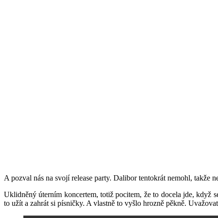
A pozval nás na svojí release party. Dalibor tentokrát nemohl, takže n
Uklidněný úterním koncertem, totiž pocitem, že to docela jde, když se
to užít a zahrát si písničky. A vlastně to vyšlo hrozně pěkně. Uvažov