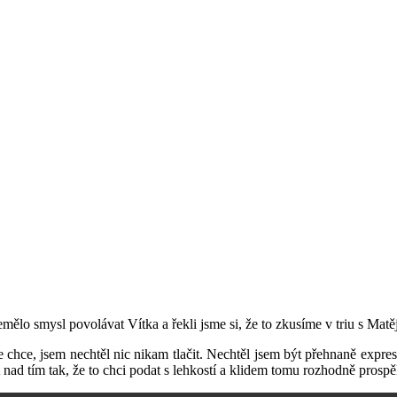
emělo smysl povolávat Vítka a řekli jsme si, že to zkusíme v triu s Mat
 chce, jsem nechtěl nic nikam tlačit. Nechtěl jsem být přehnaně expresi
at nad tím tak, že to chci podat s lehkostí a klidem tomu rozhodně prosp