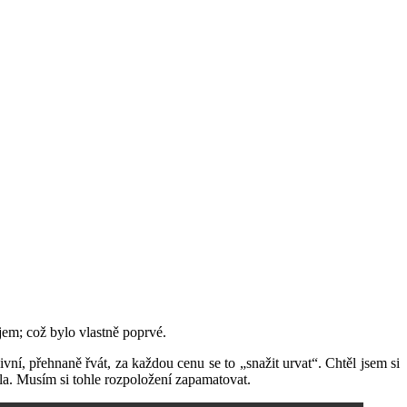
ějem; což bylo vlastně poprvé.
vní, přehnaně řvát, za každou cenu se to „snažit urvat“. Chtěl jsem si
ěla. Musím si tohle rozpoložení zapamatovat.