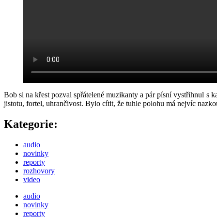
Bob si na křest pozval spřátelené muzikanty a pár písní vystřihnul s k
jistotu, fortel, uhrančivost. Bylo cítit, že tuhle polohu má nejvíc naz
Kategorie:
audio
novinky
reporty
rozhovory
video
audio
novinky
reporty