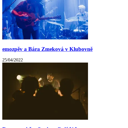
emozpěv a Bára Zmeková v Klubovně
25/04/2022