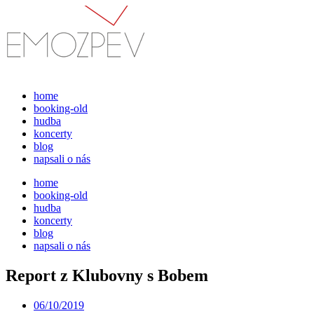
Přejít
k
obsahu
home
booking-old
hudba
koncerty
blog
napsali o nás
home
booking-old
hudba
koncerty
blog
napsali o nás
Report z Klubovny s Bobem
06/10/2019