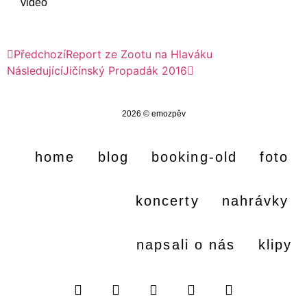
video
Předchozí
Report ze Zootu na Hlaváku
Následující
Jičínský Propadák 2016
2026 © emozpěv
home
blog
booking-old
foto
koncerty
nahrávky
napsali o nás
klipy