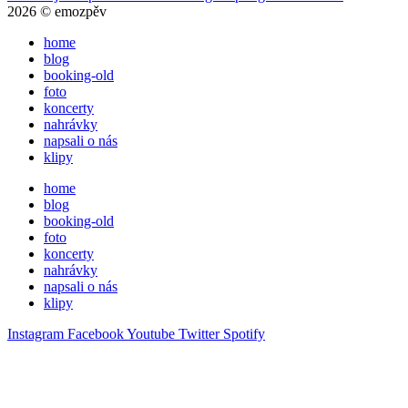
2026 © emozpěv
home
blog
booking-old
foto
koncerty
nahrávky
napsali o nás
klipy
home
blog
booking-old
foto
koncerty
nahrávky
napsali o nás
klipy
Instagram
Facebook
Youtube
Twitter
Spotify