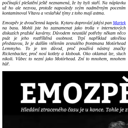
počínající plešatění ještě neznamená, že by byli staří. Na náplavku
už ho ale nezvou, protože naposledy svým nadměrným pocením
kontaminoval Vltavu a veslařské týmy z toho mají astma.
Emozpěv je dvoučlenná kapela. Kytaru doprovází jakýsi pan
Martek
na basu. Mohli jste ho zaznamenat jako trolla v internetových
diskuzích pražské kavárny. Důvodem neustálé potřeby někam něco
psát je jeho roztříštěná osobnost. Trpí například utkvělou
představou, že je dalším vtělením zesnulého frontmana Motörhead
Lemmyho. To je ten důvod, proč používá nástroj značky
Rickenbacker, proč nosí kotlety a klobouk. Oko oklamat lze, sluch
nikoli. Vůbec to nezní jako Motörhead. Zní to mnohem, mnohem
hůř.