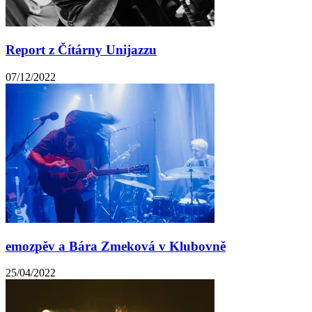
Report z Čítárny Unijazzu
07/12/2022
emozpěv a Bára Zmeková v Klubovně
25/04/2022