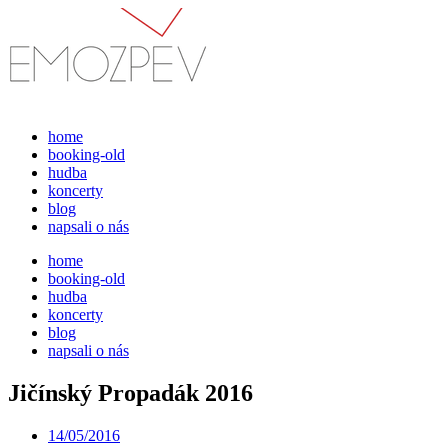
Přejít
k
obsahu
home
booking-old
hudba
koncerty
blog
napsali o nás
home
booking-old
hudba
koncerty
blog
napsali o nás
Jičínský Propadák 2016
14/05/2016