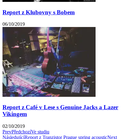
Report z Klubovny s Bobem
06/10/2019
Report z Café v Lese s Genuine Jacks a Lazer
Vikingem
02/10/2019
Prev
Předchozí
Ve studiu
Následující
Report z Tranzistor Prague spring acoustic
Next