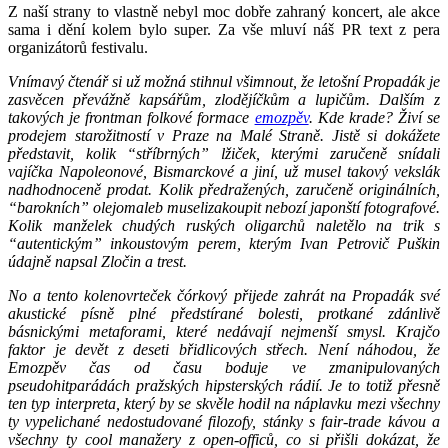
Z naší strany to vlastně nebyl moc dobře zahraný koncert, ale akce
sama i dění kolem bylo super. Za vše mluví náš PR text z pera
organizátorů festivalu.
Vnímavý čtenář si už možná stihnul všimnout, že letošní Propadák je
zasvěcen převážně kapsářům, zlodějíčkům a lupičům. Dalším z
takových je frontman folkové formace
emozpěv
. Kde krade? Živí se
prodejem starožitností v Praze na Malé Straně. Jistě si dokážete
představit, kolik “stříbrných” lžiček, kterými zaručeně snídali
vajíčka Napoleonové, Bismarckové a jiní, už musel takový vekslák
nadhodnoceně prodat. Kolik předražených, zaručeně originálních,
“barokních” olejomaleb museli
zakoupit nebozí japonští fotografové.
Kolik manželek chudých ruských oligarchů naletělo na trik s
“autentickým” inkoustovým perem, kterým Ivan Petrovič Puškin
údajně napsal Zločin a trest.
No a tento kolenovrteček čórkový přijede zahrát na Propadák své
akustické písně plné předstírané bolesti, protkané zdánlivě
básnickými metaforami, které nedávají nejmenší smysl. Krajčo
faktor je devět z deseti břidlicových střech. Není náhodou, že
Emozpěv čas od času boduje ve zmanipulovaných
pseudohitparádách pražských hipsterských rádií. Je to totiž přesně
ten typ interpreta, který by se skvěle hodil na náplavku mezi všechny
ty vypelichané nedostudované filozofy, stánky s fair-trade kávou a
všechny ty cool manažery z open-officů, co si přišli dokázat, že