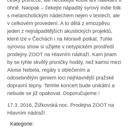
český písničce, ale nečekejte kotlík ani halekání u
ohně. Naopak – čekejte nápaditý syrový indie folk
s melancholickým nádechem nejen v textech, ale
v celkovém provedení. A to dělá z emozpěvu
jeden z nejnápaditějších akustických projektů,
které lze v Čechách i na Moravě potkat. Tuhle
syrovou show si užijete v netypickém prostředí
prodejny ZOOT na Hlavním nádraží. Kam jinam
by se tyhle skvělý písničky hodily, než kamsi mezi
Aloise Nebela, regály s oblečením a
odosebnělým geniem loci nejhlavnější pražské
dopravní tepny. Tenhle koncert bude unikátní a
nebude se již opakovat. Doporučujeme !
17.3. 2016, Žižkovská noc. Prodejna ZOOT na
Hlavním nádraží
Kategorie: