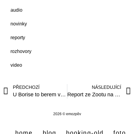
audio
novinky
reporty
rozhovory
video
PŘEDCHOZÍ
NÁSLEDUJÍCÍ
U Borise to berem velkoryse
Report ze Zootu na Hlaváku
2026 © emozpěv
home
blog
booking-old
foto