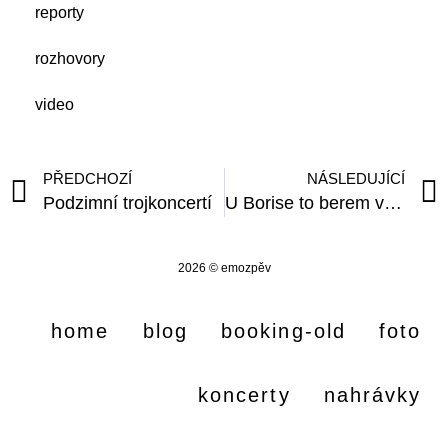
reporty
rozhovory
video
PŘEDCHOZÍ
NÁSLEDUJÍCÍ
Podzimní trojkoncertí
U Borise to berem velkoryse
2026 © emozpěv
home
blog
booking-old
foto
koncerty
nahrávky