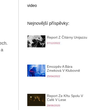
video
Nejnovější příspěvky:
Report Z Čítárny Unijazzu
ech.
07/12/2022
 a
Emozpěv A Bára
Zmeková V Klubovně
25/04/2022
Report Ze Křtu Spolu V
Café V Lese
29/06/2020