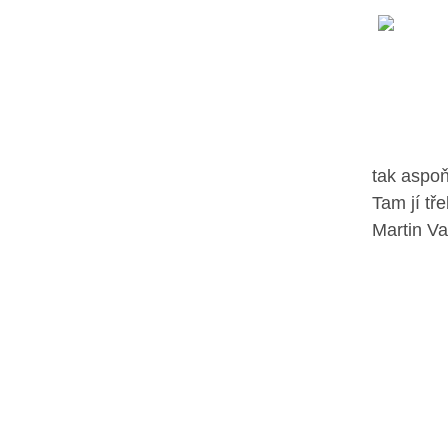
tak aspoň
Tam jí tř
Martin Val