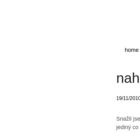
home
nah
19/11/201
Snažil js
jediný co 