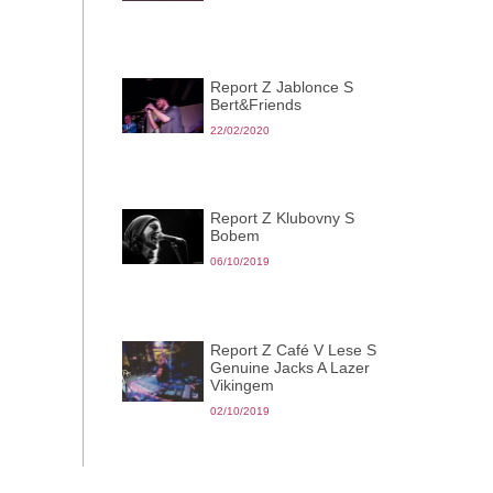
Report Z Jablonce S
Bert&Friends
22/02/2020
Report Z Klubovny S
Bobem
06/10/2019
Report Z Café V Lese S
Genuine Jacks A Lazer
Vikingem
02/10/2019