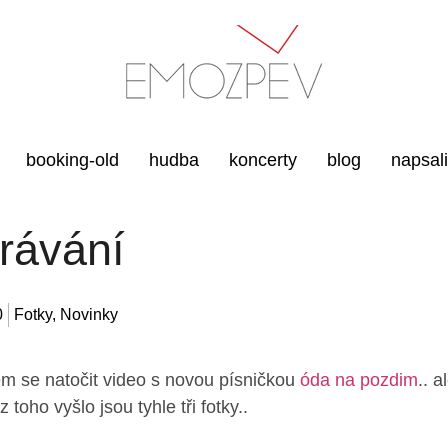
booking-old
hudba
koncerty
blog
napsal
rávání
0
Fotky
,
Novinky
em se natočit video s novou písničkou
óda na pozdim
.. a
z toho vyšlo jsou tyhle tři fotky..