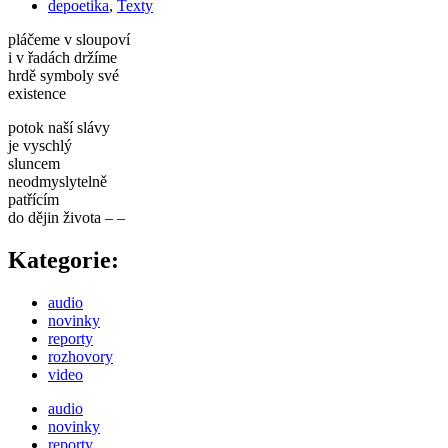
depoetika
,
Texty
pláčeme v sloupoví
i v řadách držíme
hrdě symboly své
existence
potok naší slávy
je vyschlý
sluncem
neodmyslytelně
patřícím
do dějin života – –
Kategorie:
audio
novinky
reporty
rozhovory
video
audio
novinky
reporty