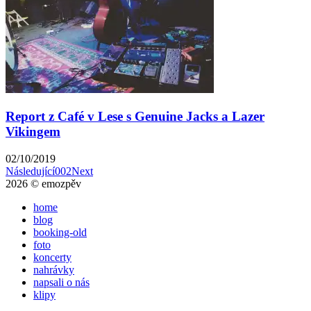
Report z Café v Lese s Genuine Jacks a Lazer
Vikingem
02/10/2019
Následující
002
Next
2026 © emozpěv
home
blog
booking-old
foto
koncerty
nahrávky
napsali o nás
klipy