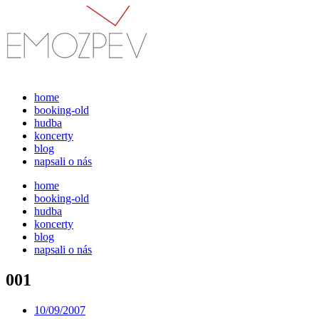
Přejít
k
obsahu
home
booking-old
hudba
koncerty
blog
napsali o nás
home
booking-old
hudba
koncerty
blog
napsali o nás
001
10/09/2007