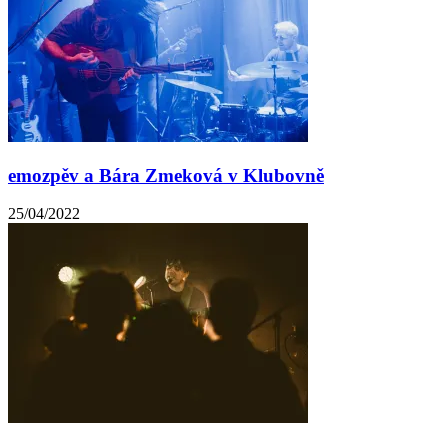
emozpěv a Bára Zmeková v Klubovně
25/04/2022