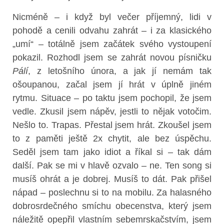
Nicméně – i když byl večer příjemný, lidi v
pohodě a cenili odvahu zahrát – i za klasického
„umí“ – totálně jsem začátek svého vystoupení
pokazil. Rozhodl jsem se zahrát novou písničku
Pálí
, z letošního února, a jak jí nemám tak
ošoupanou, začal jsem jí hrát v úplně jiném
rytmu. Situace – po taktu jsem pochopil, že jsem
vedle. Zkusil jsem nápěv, jestli to nějak votočim.
Nešlo to. Trapas. Přestal jsem hrát. Zkoušel jsem
to z paměti ještě 2x chytit, ale bez úspěchu.
Seděl jsem tam jako idiot a říkal si – tak dám
další. Pak se mi v hlavě ozvalo – ne. Ten song si
musíš ohrát a je dobrej. Musíš to dát. Pak přišel
nápad – poslechnu si to na mobilu. Za halasného
dobrosrdečného smíchu obecenstva, který jsem
náležitě opepřil vlastním sebemrskačstvím, jsem