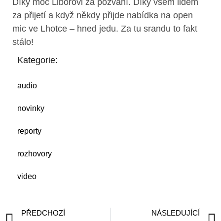
Díky moc Liborovi za pozvání. Díky všem lidem
za přijetí a když někdy přijde nabídka na open
mic ve Lhotce – hned jedu. Za tu srandu to fakt
stálo!
Kategorie:
audio
novinky
reporty
rozhovory
video
PŘEDCHOZÍ
NÁSLEDUJÍCÍ