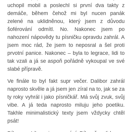
uchopil mobil a poslechl si první dva takty z
demáče, během čehož mi byl nucen panák
zelené na uklidněnou, který jsem z důvodu
šoférování odmítl. No. Nakonec jsem po
nahození nápovědy tu písničku opravdu zahrál. A
jsem moc rád, že jsem to neposral a šel proti
prvotní panice. Nakonec – byla to legrace, lidi to
tak vzali a já se aspoň pořádně vykoupal ve své
slabé přípravě.
Ve finále to byl fakt supr večer. Dalibor zahrál
naprosto skvěle a já jsem jen zíral na to, jak se za
ty roky vyhrál i jako písničkář. Má svůj zvuk, svůj
vibe. A já teda naprosto miluju jeho poetiku.
Takhle minimalistický texty jsem vždycky chtěl
psát!