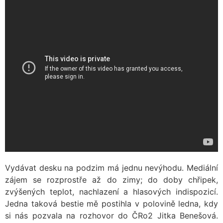
Vydávat desku na podzim má jednu nevýhodu. Mediální
zájem se rozprostře až do zimy; do doby chřipek,
zvýšených teplot, nachlazení a hlasových indispozicí.
Jedna taková bestie mě postihla v polovině ledna, kdy
si nás pozvala na rozhovor do ČRo2 Jitka Benešová.