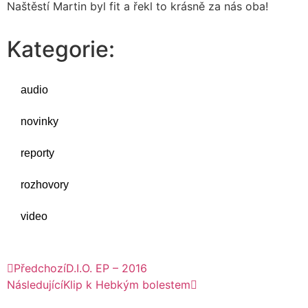
Naštěstí Martin byl fit a řekl to krásně za nás oba!
Kategorie:
audio
novinky
reporty
rozhovory
video
Předchozí
D​.​I​.​O. EP – 2016
Následující
Klip k Hebkým bolestem