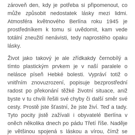
zároveň den, kdy je potřeba si připomenout, co
může způsobit nedostatek lásky mezi lidmi.
Atmosféra květnového Berlína roku 1945 je
prostředníkem k tomu si uvědomit, kam vede
totální zneužití nenávisti, tedy naprostého opaku
lásky.
Život jako takový je ale zřídkakdy černobílý a
tímto plastickým prvkem je v naší paralele o
nelásce píseň Hebké bolesti. Vypráví totiž o
vnitřním znovuzrození, popisuje bezprostřední
radost po překonání těžké životní situace, aniž
byste v tu chvíli řešili své chyby či další směr své
cesty. Prostě jste šťastní, že jste živí. Teď a tady.
Tyto pocity jistě zažívali i obyvatelé Berlína v
oněch několika dnech po pádu Třetí říše. Naděje
je většinou spojená s láskou a vírou, čímž se