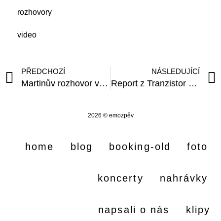
rozhovory
video
PŘEDCHOZÍ
NÁSLEDUJÍCÍ
Martinův rozhovor v Nočním proudu na ČRo2
Report z Tranzistor Revue
2026 © emozpěv
home
blog
booking-old
foto
koncerty
nahrávky
napsali o nás
klipy