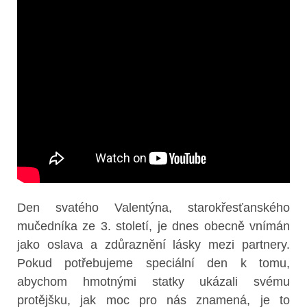
Den svatého Valentýna, starokřesťanského
mučedníka ze 3. století, je dnes obecně vnímán
jako oslava a zdůraznění lásky mezi partnery.
Pokud potřebujeme speciální den k tomu,
abychom hmotnými statky ukázali svému
protějšku, jak moc pro nás znamená, je to