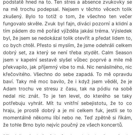
podstatě hned na to. Ten stres a absence zvukovky se
na mě trochu podepsal. Nejsem v těchto věcech tolik
zkušený. Bylo to totiž o tom, že všechno ten večer
fungovalo skvěle. Zvuk byl fajn, diváci pozorní a klidní a
tím pádem do mě pořád vjížděla jakási tréma. Výsledek
byl, že jsem se nedokázal tolik otevřít a předat lidem to,
co bych chtěl. Přesto si myslím, že jsme odehráli celkem
dobrý set, za který se není třeba stydět. Calm Season
jsem v kapelní sestavě slyšel vůbec poprvé a mile mě
překvapilo, jak příjemný vibe to má. Nic nenásilného, nic
křečovitého. Všechno do sebe zapadá. To mě opravdu
baví. Taky mě moc bavilo, že i když jsem věděl, že je
Adam trochu ve stresu z času, tak na pódiu na sobě
nedal nic znát. To je ten level, do kterého se taky
potřebuju vyhrát. Mít tu vnitřní sebejistotu, že to co
hraju, je prostě dobrý a je mi celkem fuk, jestli se to
momentálně někomu líbí nebo ne. Teď zpětně si říkám,
že tohle Brno bylo nejvíc poučný ze všech koncertů.