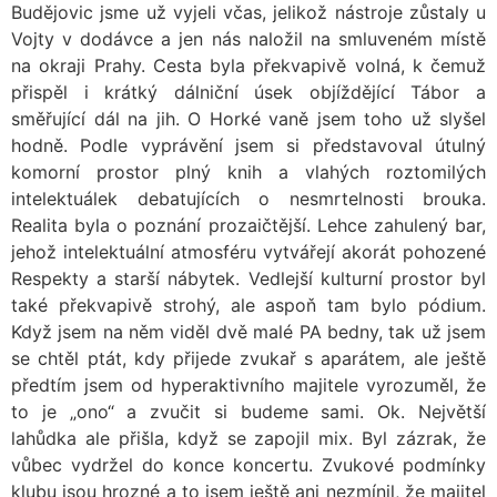
Budějovic jsme už vyjeli včas, jelikož nástroje zůstaly u
Vojty v dodávce a jen nás naložil na smluveném místě
na okraji Prahy. Cesta byla překvapivě volná, k čemuž
přispěl i krátký dálniční úsek objíždějící Tábor a
směřující dál na jih. O Horké vaně jsem toho už slyšel
hodně. Podle vyprávění jsem si představoval útulný
komorní prostor plný knih a vlahých roztomilých
intelektuálek debatujících o nesmrtelnosti brouka.
Realita byla o poznání prozaičtější. Lehce zahulený bar,
jehož intelektuální atmosféru vytvářejí akorát pohozené
Respekty a starší nábytek. Vedlejší kulturní prostor byl
také překvapivě strohý, ale aspoň tam bylo pódium.
Když jsem na něm viděl dvě malé PA bedny, tak už jsem
se chtěl ptát, kdy přijede zvukař s aparátem, ale ještě
předtím jsem od hyperaktivního majitele vyrozuměl, že
to je „ono“ a zvučit si budeme sami. Ok. Největší
lahůdka ale přišla, když se zapojil mix. Byl zázrak, že
vůbec vydržel do konce koncertu. Zvukové podmínky
klubu jsou hrozné a to jsem ještě ani nezmínil, že majitel