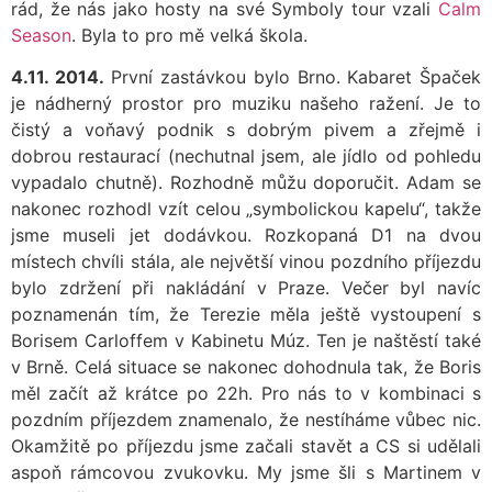
rád, že nás jako hosty na své Symboly tour vzali
Calm
Season
. Byla to pro mě velká škola.
4.11. 2014.
První zastávkou bylo Brno. Kabaret Špaček
je nádherný prostor pro muziku našeho ražení. Je to
čistý a voňavý podnik s dobrým pivem a zřejmě i
dobrou restaurací (nechutnal jsem, ale jídlo od pohledu
vypadalo chutně). Rozhodně můžu doporučit. Adam se
nakonec rozhodl vzít celou „symbolickou kapelu“, takže
jsme museli jet dodávkou. Rozkopaná D1 na dvou
místech chvíli stála, ale největší vinou pozdního příjezdu
bylo zdržení při nakládání v Praze. Večer byl navíc
poznamenán tím, že Terezie měla ještě vystoupení s
Borisem Carloffem v Kabinetu Múz. Ten je naštěstí také
v Brně. Celá situace se nakonec dohodnula tak, že Boris
měl začít až krátce po 22h. Pro nás to v kombinaci s
pozdním příjezdem znamenalo, že nestíháme vůbec nic.
Okamžitě po příjezdu jsme začali stavět a CS si udělali
aspoň rámcovou zvukovku. My jsme šli s Martinem v