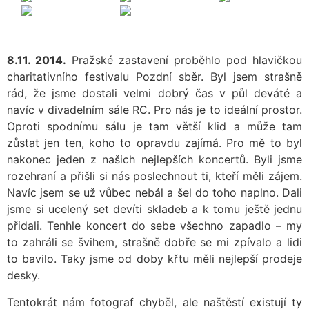
8.11. 2014.
Pražské zastavení proběhlo pod hlavičkou
charitativního festivalu Pozdní sběr. Byl jsem strašně
rád, že jsme dostali velmi dobrý čas v půl deváté a
navíc v divadelním sále RC. Pro nás je to ideální prostor.
Oproti spodnímu sálu je tam větší klid a může tam
zůstat jen ten, koho to opravdu zajímá. Pro mě to byl
nakonec jeden z našich nejlepších koncertů. Byli jsme
rozehraní a přišli si nás poslechnout ti, kteří měli zájem.
Navíc jsem se už vůbec nebál a šel do toho naplno. Dali
jsme si ucelený set devíti skladeb a k tomu ještě jednu
přidali. Tenhle koncert do sebe všechno zapadlo – my
to zahráli se švihem, strašně dobře se mi zpívalo a lidi
to bavilo. Taky jsme od doby křtu měli nejlepší prodeje
desky.
Tentokrát nám fotograf chyběl, ale naštěstí existují ty