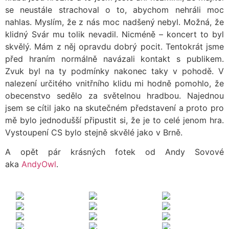
se neustále strachoval o to, abychom nehráli moc
nahlas. Myslím, že z nás moc nadšený nebyl. Možná, že
klidný Svár mu tolik nevadil. Nicméně – koncert to byl
skvělý. Mám z něj opravdu dobrý pocit. Tentokrát jsme
před hraním normálně navázali kontakt s publikem.
Zvuk byl na ty podmínky nakonec taky v pohodě. V
nalezení určitého vnitřního klidu mi hodně pomohlo, že
obecenstvo sedělo za světelnou hradbou. Najednou
jsem se cítil jako na skutečném představení a proto pro
mě bylo jednodušší připustit si, že je to celé jenom hra.
Vystoupení CS bylo stejně skvělé jako v Brně.
A opět pár krásných fotek od Andy Sovové
aka
AndyOwl
.