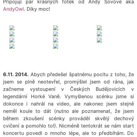
Připojuji pár krásných fotek od Andy Sovové aka
AndyOwl
. Díky moc!
6.11. 2014.
Abych předešel špatnému pocitu z toho, že
jsem se plně neotevřel, promýšlel jsem od rána, jak
začneme vystoupení v Českých Budějovicích v
legendární Horké Vaně. Vymyšlenou scénku jsme si
dokonce i nahrál na video, ale nakonec jsem stejně
neměl koule to dát (nutno ale poznamenat, že jsem
během zkoušení scénky prováděl skvělý dechový
cvičení a pomohlo to!). Nicméně tentokrát se nám start
koncertu povedl o mnoho lépe, ale to předbíhám. Do