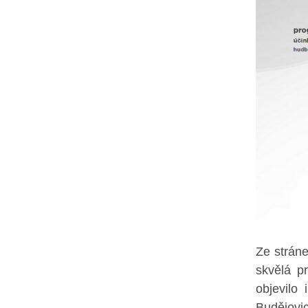
Ze strán
skvělá p
objevilo 
Budějovic