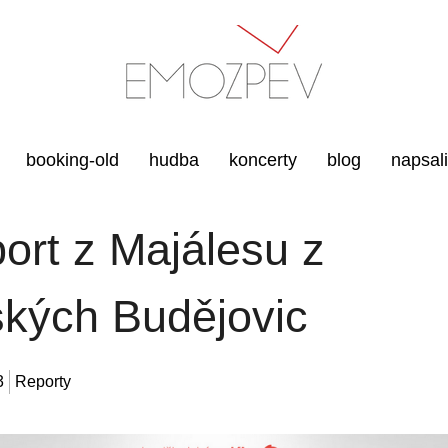
booking-old
hudba
koncerty
blog
napsal
ort z Majálesu z
kých Budějovic
3
Reporty