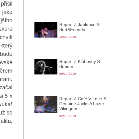
přišli
 jako
jšího
Report Z Jablonce S
 skoro
Bert&Friends
hvíli
22/02/2020
který
 bude
Report Z Klubovny S
ovské
Bobem
měrem
06/10/2019
raní.
začal
i 5 x
Report Z Café V Lese S
Genuine Jacks A Lazer
Zvukař
Vikingem
už se
02/10/2019
lita,