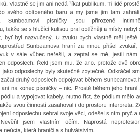
ků. Vlastně se jim ani nedá říkat publikum. Ti lidé prostě 
do svého oblíbeného baru a my jsme jim tam zahráli
ní. Sunbeamovi písničky jsou přirozeně intimně
u, takže se s hlučící kulisou pral obtížněji a místy nebyl
t, byť byl nazvučený. U zvuku bych vlastně měl ještě c
 uprostřed Sunbeamova hraní za mnou přišel zvukař, 
zvuk v sále vůbec neřešil, a zeptal se mě, jestli nám
eden odposlech. Řekl jsem mu, že ano, protože dvě obr
 jako odposlechy byly skutečně zbytečné. Odkráčel s
a začal druhý odposlech odpojovat během Sunbeamova h
ani na konec písničky – nic. Prostě během jeho hraní 
 pódiu a vypojovat kabely. Nutno říct, že pódium mělo as
takže svou činností zasahoval i do prostoru interpreta. 
ojení odposlechu sebral svoje věci, odešel s ním pryč a 
. Nevěřil jsem vlastním očím. Naprostá neprofesiona
 neúcta, která hraničila s hulvátstvím.