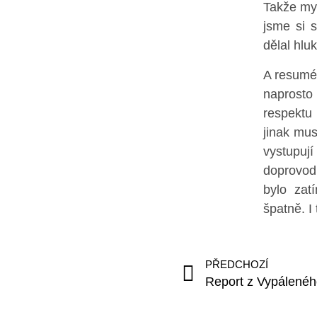
Takže my 
jsme si s
dělal hlu
A resumé
naprosto
respektu 
jinak mus
vystupuj
doprovodn
bylo zat
špatně. I
PŘEDCHOZÍ
Report z Vypálenéh