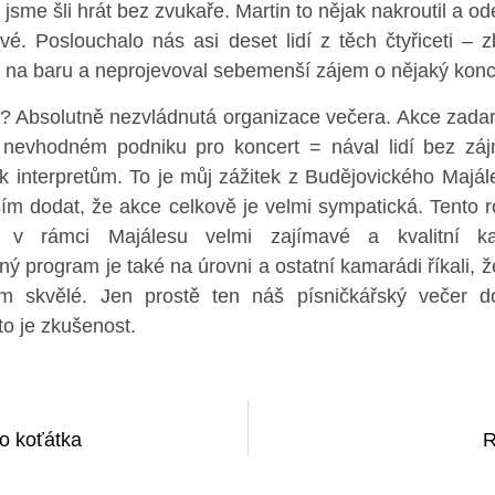
jsme šli hrát bez zvukaře. Martin to nějak nakroutil a od
vé. Poslouchalo nás asi deset lidí z těch čtyřiceti – z
k na baru a neprojevoval sebemenší zájem o nějaký konc
? Absolutně nezvládnutá organizace večera. Akce zada
 nevhodném podniku pro koncert = nával lidí bez zá
k interpretům. To je můj zážitek z Budějovického Majál
ím dodat, že akce celkově je velmi sympatická. Tento r
í v rámci Majálesu velmi zajímavé a kvalitní ka
ý program je také na úrovni a ostatní kamarádi říkali, ž
ím skvělé. Jen prostě ten náš písničkářský večer d
 to je zkušenost.
o koťátka
R