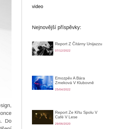
video
Nejnovější příspěvky:
Report Z Čítárny Unijazzu
07/12/2022
Emozpěv A Bára
Zmeková V Klubovně
25/04/2022
sign,
Report Ze Křtu Spolu V
konce
Café V Lese
a. Do
29/06/2020
dšení