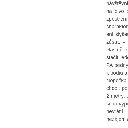
návštěvní
na pivo 
zpestře
charakter
ani slyše
zůstat –
vlastně 
stačit j
PA bedny
k pódiu 
Nepočkal 
chodit po
2 metry, 
si po vyp
nevrátil
nezájem a