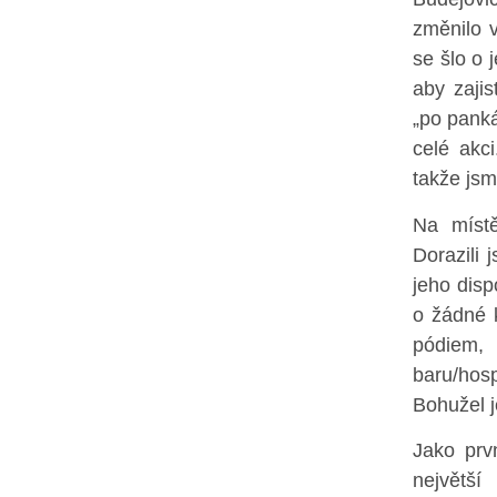
změnilo 
se šlo o 
aby zajis
„po panká
celé akci
takže jsm
Na místě
Dorazili 
jeho disp
o žádné 
pódiem,
baru/hosp
Bohužel j
Jako prv
největš