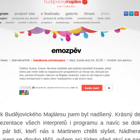
ek Budějovického Majálesu jsem byl nadšený. Krásný de
rezentace všech interpretů i programu a navíc se do
i pár lidí, kteří nás s Martinem chtěli slyšet. Nádher
 jsem se dlouho těšil, ovšem asi týden před akcí se na