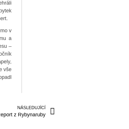
ehráli
bytek
ert.
rmo v
jmu a
esu –
očník
pely,
e vše
opadl
NÁSLEDUJÍCÍ
eport z Rybynaruby