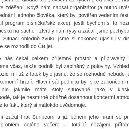
ve zděšení. Když nám napsal organizátor (a nutno uvés
jednání jednoho člověka, který byl pověřen vedením festi
til program písničkářské akce), jestli bychom si to neza
čsku na sucho“, ztvrdly nám rysy a začali jsme pochybo
. Situaci ohledně zvuku jsme si nakonec ujasnili v dis
e se rozhodli do ČB jet.
 nás čekal celkem příjemný prostor a připravený 
jsme včas, takže podnik byl zaplněný z poloviny. Vzhle
ozici mi už z fotek bylo jasné, že se rozhodně nebude j
komorní hraní. Hlavní sál podniku byl sice zakončen 
 ale jakmile máte stoly situované jako v klas
odě, tak je nesmírně obtížné dosáhnout koncertní atmos
e to fakt, který si málokdo uvědomuje.
ní začal hrát Sunbeam a již během jeho hraní se pro
í problém celého večera – totální nezájem příto