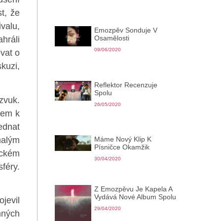
t, že
valu,
Emozpěv Sonduje V
Osamělosti
hráli
09/06/2020
vat o
kuzi,
Reflektor Recenzuje
Spolu
zvuk.
26/05/2020
dem k
ednat
malým
Máme Nový Klip K
Písničce Okamžik
ickém
30/04/2020
féry.
Z Emozpěvu Je Kapela A
Vydává Nové Album Spolu
jevil
29/04/2020
mných