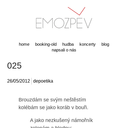
home
booking-old
hudba
koncerty
blog
napsali o nás
025
26/05/2012
depoetika
Brouzdám se svým neštěstím
kolébám se jako koráb v bouři.
A jako nezkušený námořník