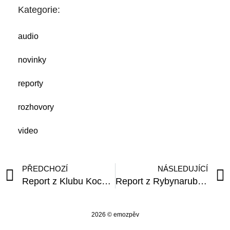
Kategorie:
audio
novinky
reporty
rozhovory
video
PŘEDCHOZÍ
NÁSLEDUJÍCÍ
Report z Klubu Kocour (02_12_2010)
Report z Rybynaruby VEČER JINÉHO FOLKU XI (25_01_2011)
2026 © emozpěv