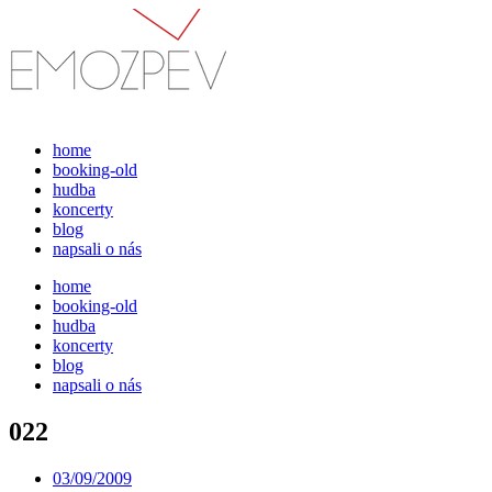
Přejít
k
obsahu
home
booking-old
hudba
koncerty
blog
napsali o nás
home
booking-old
hudba
koncerty
blog
napsali o nás
022
03/09/2009