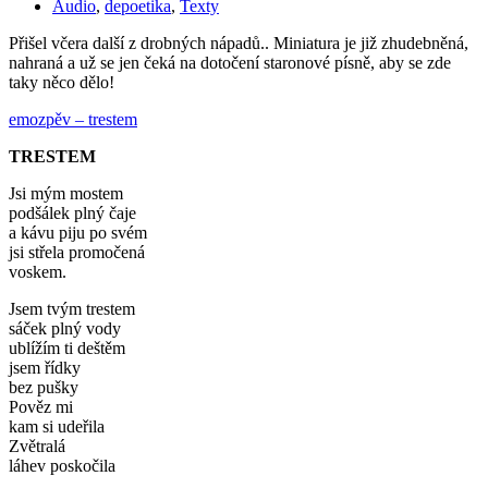
Audio
,
depoetika
,
Texty
Přišel včera další z drobných nápadů.. Miniatura je již zhudebněná,
nahraná a už se jen čeká na dotočení staronové písně, aby se zde
taky něco dělo!
emozpěv – trestem
TRESTEM
Jsi mým mostem
podšálek plný čaje
a kávu piju po svém
jsi střela promočená
voskem.
Jsem tvým trestem
sáček plný vody
ublížím ti deštěm
jsem řídky
bez pušky
Pověz mi
kam si udeřila
Zvětralá
láhev poskočila