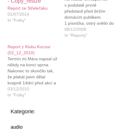
v podstatě prvně
Report ze Střelečáku
představil před širším
01/07/2014
domácím publikem.
In "Fotky"
1 písnička, ostrý světlo do
očí, studený ruce,
08/12/2008
neschopnost domáčknout
In "Reporty"
strunu.. křečovitá sloka,
Report z Klubu Kocour
křečovitej první refrén,
(02_12_2010)
křečovitá druhá sloka,
Termín mi Mára napsal už
uvolněnej konec. trošku
někdy na konci sprna.
přitlačit na pilu a rychle to
Nakonec to skončilo tak,
utnout. potlesk
že plakát jsem dělal
(povinnej?). trvalo mi asi
kvapně 14dní před akcí a
ještě 15 minut, než se
FB event zrovna tak..
03/12/2010
adrenalin uklidnil a…
Nakonec ale díky
In "Fotky"
Martinovi dorazilo docela
dost lidí. Takže tohle bylo
Kategorie:
v pohodě. Samotný hraní
mi už ale moc velkou
radost neudělalo.. První
audio
nastoupil…