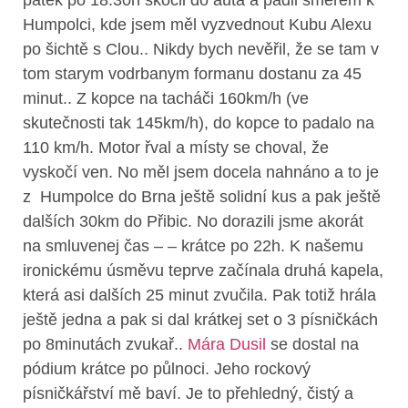
pátek po 18.30h skočil do auta a pádil směrem k
Humpolci, kde jsem měl vyzvednout Kubu Alexu
po šichtě s Clou.. Nikdy bych nevěřil, že se tam v
tom starym vodrbanym formanu dostanu za 45
minut.. Z kopce na tacháči 160km/h (ve
skutečnosti tak 145km/h), do kopce to padalo na
110 km/h. Motor řval a místy se choval, že
vyskočí ven. No měl jsem docela nahnáno a to je
z Humpolce do Brna ještě solidní kus a pak ještě
dalších 30km do Přibic. No dorazili jsme akorát
na smluvenej čas – – krátce po 22h. K našemu
ironickému úsměvu teprve začínala druhá kapela,
která asi dalších 25 minut zvučila. Pak totiž hrála
ještě jedna a pak si dal krátkej set o 3 písničkách
po 8minutách zvukař..
Mára Dusil
se dostal na
pódium krátce po půlnoci. Jeho rockový
písničkářství mě baví. Je to přehledný, čistý a