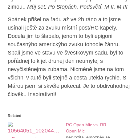
zimou..
Můj set: Po Stopách, Podsvětí, M II, M III
Spánek přišel na řadu až ve 2h ráno a to jsme
usínali ještě za zvuku místní post/HC kapely.
Docela jim to šlapalo, jenom to byli epigoni
současnýho americkýho zvuku tohodle žánru.
Spali jsme ve stavu ve švestkovym sadu, byl to
pořádnej folk jet druhej den neumytej s
nevyčistěnejma zubama. Nicméně jsme na tom
všichni v autě byli stejně a cesta utekla rychle. S
Márou jsem si skvěle pokecal. Je to obdivuhodnej
člověk.. Inspirativní!
Related
RC Open Mic vs. RR
Open Mic
nervozita. emozpěv se