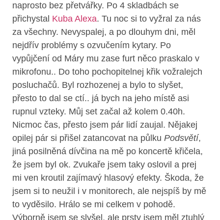
naprosto bez přetvářky. Po 4 skladbách se
přichystal
Kuba Alexa
. Tu noc si to vyžral za nás
za všechny. Nevyspalej, a po dlouhym dni, měl
nejdřív problémy s ozvučením kytary. Po
vypůjčení od Máry mu zase furt něco praskalo v
mikrofonu.. Do toho pochopitelnej křik vožralejch
posluchačů. Byl rozhozenej a bylo to slyšet,
přesto to dal se ctí.. já bych na jeho místě asi
rupnul vzteky. Můj set začal až kolem 0.40h.
Nicmoc čas, přesto jsem pár lidí zaujal. Nějakej
opilej pár si přišel zatancovat na půlku
Podsvětí
,
jiná posilněná dívčina na mě po koncertě křičela,
že jsem byl ok. Zvukaře jsem taky oslovil a prej
mi ven kroutil zajímavý hlasový efekty. Škoda, že
jsem si to neužil i v monitorech, ale nejspíš by mě
to vyděsilo. Hrálo se mi celkem v pohodě.
Výborně jsem se slyšel, ale prsty jsem měl ztuhlý