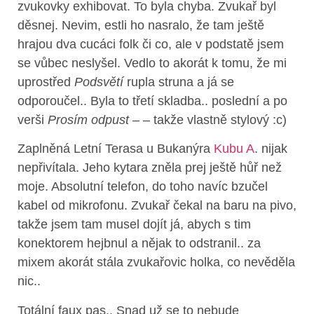
zvukovky exhibovat. To byla chyba. Zvukař byl
děsnej. Nevim, estli ho nasralo, že tam ještě
hrajou dva cucáci folk či co, ale v podstatě jsem
se vůbec neslyšel. Vedlo to akorát k tomu, že mi
uprostřed
Podsvětí
rupla struna a já se
odporoučel.. Byla to třetí skladba.. poslední a po
verši
Prosím odpust
– – takže vlastně stylový :c)
Zaplněná Letní Terasa u Bukanýra
Kubu A
. nijak
nepřivítala. Jeho kytara zněla prej ještě hůř než
moje. Absolutní telefon, do toho navíc bzučel
kabel od mikrofonu. Zvukař čekal na baru na pivo,
takže jsem tam musel dojít já, abych s tim
konektorem hejbnul a nějak to odstranil.. za
mixem akorát stála zvukařovic holka, co nevěděla
nic..
Totální faux pas.. Snad už se to nebude