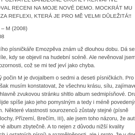
OVAL RECENI NA MOJE NOVÉ DEMO. MOCKRÁT MU
ZA REFLEXI, KTERÁ JE PRO MĚ VELMI DŮLEŽITÁ!!
– M (2008)
08
ího písničkáře Emozpěva znám už dlouhou dobu. Dá se ř
íle, kdy se objevil na hudební scéně. Ale nevěnoval js
pozornosti, což se mi teď jeví jako chyba.
 počin M je dvojalbem o sedmi a deseti písničkách. Pro
šak musím konstatovat, že všechnu krásu, sílu, zajímav
hlavně zvukovou stránku shltlo album sedmipísňové. Dr
řijde spíše jako jeho pomyslným a tedy i méně poveden
. Některé vlastnosti sourozenců zůstaly stejné (písně
ochy, Přízemí, Brečím, III), ale jsem toho názoru, že aut
hé album zbytečně. A to nejen z důvodu nižší kvality
h i ostatních písní) a rozmělněnosti, ale i proto, že v dn