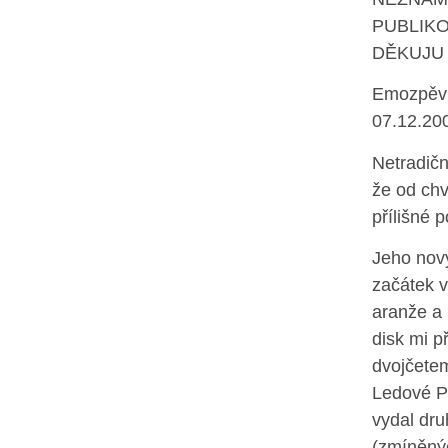
PUBLIK
DĚKUJU 
Emozpěv 
07.12.20
Netradičn
že od chv
přílišné 
Jeho nový
začátek v
aranže a 
disk mi p
dvojčetem
Ledové Pl
vydal dru
(zmíněnýc