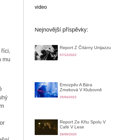
video
Nejnovější příspěvky:
Report Z Čítárny Unijazzu
íci,
07/12/2022
em mu
Emozpěv A Bára
é
Zmeková V Klubovně
uhý
25/04/2022
ým
Report Ze Křtu Spolu V
or
Café V Lese
29/06/2020
ešní