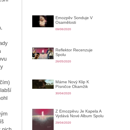
Emozpěv Sonduje V
Osamělosti
a,
09/06/2020
pady
Reflektor Recenzuje
a
Spolu
ovu
26/05/2020
ky
čím)
Máme Nový Klip K
Písničce Okamžik
labší
30/04/2020
mohl
Z Emozpěvu Je Kapela A
ohým
Vydává Nové Album Spolu
íš
29/04/2020
z nich