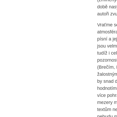
době nas
autoři zv
Vraťme se
atmosféra
písní a j
jsou velm
tudíž i c
pozornos
(Brečím, 
žalostný
by snad d
hodnotím 
více pohr
mezery m
textům n
nebudu mí