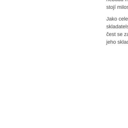
stojí milo
Jako cele
skladatel
čest se z
jeho skla