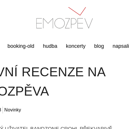
booking-old
hudba
koncerty
blog
napsal
VNÍ RECENZE NA
OZPĚVA
8
Novinky
Ý UŽIVATEL BANDZONE CROHL PŘEKVAPIVĚ