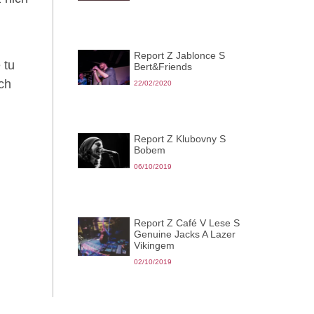
Report Z Jablonce S
 tu
Bert&Friends
ch
22/02/2020
Report Z Klubovny S
Bobem
06/10/2019
Report Z Café V Lese S
Genuine Jacks A Lazer
Vikingem
02/10/2019