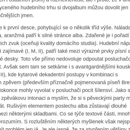
yceného hudebního trhu si dvojalbum můžou dovolit jen
učnějších jmen.
 k první desce, pohybující se o několik tříd výše. Nálad
, aranžmá patří k silné stránce alba. Zdařené je i pořadí
ejich zvuk (oceňuji kvality domácího studia). Hudební ná
i zajímavé (I, M, II), patří také mezi výrazné prvky písní 
elé desky. Toto vše přímo nedovoluje odpoutat posluchač
t. Avšak sem tam se setkáme i s avantgardnějšími kous
III), kde kytarové dekadentní postupy v kombinaci s
m zpěvem (především příznačně pojmenovaná píseň Bre
okonce mohly vyvolat v posluchači pocit šílensví. Jako s
zpěvákovu intonaci a myslím, že si s pěveckými party 
át. Rušivým elementem poslechu alba zůstavají dlouhé
ezi některými skladbami. Co se týče textové části, mn
erozumím. S rozluštěním některých myšlenek však nejsp
t problém jen já. Je ale jasné, že za stvořením většiny 