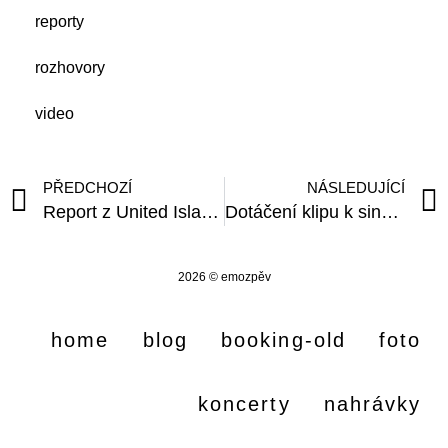
reporty
rozhovory
video
PŘEDCHOZÍ
NÁSLEDUJÍCÍ
Report z United Islands 2016 v Paláci Akropolis
Dotáčení klipu k singlu Po noži
2026 © emozpěv
home
blog
booking-old
foto
koncerty
nahrávky