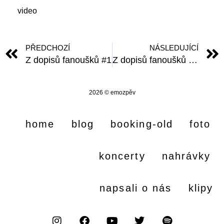
video
PŘEDCHOZÍ
NÁSLEDUJÍCÍ
Z dopisů fanoušků #1
Z dopisů fanoušků #2 – Čáry smrti /text/
2026 © emozpěv
home
blog
booking-old
foto
koncerty
nahrávky
napsali o nás
klipy