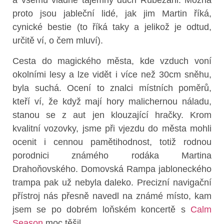
a všemu vládne tajemný duch Rübezahl. Možná
proto jsou jableční lidé, jak jim Martin říká,
cynické bestie (to říká taky a jelikož je odtud,
určitě ví, o čem mluví).
Cesta do magického města, kde vzduch voní
okolními lesy a lze vidět i více než 30cm sněhu,
byla suchá. Ocení to znalci místních poměrů,
kteří ví, že když mají hory malichernou náladu,
stanou se z aut jen klouzající hračky. Krom
kvalitní vozovky, jsme při vjezdu do města mohli
ocenit i cennou pamětihodnost, totiž rodnou
porodnici známého rodáka Martina
Drahoňovského. Domovská Rampa jabloneckého
trampa pak už nebyla daleko. Precizní navigační
přístroj nás přesně navedl na známé místo, kam
jsem se po dobrém loňském koncertě s
Calm
Season
moc těšil.