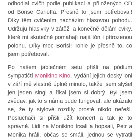
odhodlal cvičit podle publikací a přiložených CD
od Borise Carloffa. Přesně to jsem potřeboval!
Díky těm cvičením nacházím hlasovou pohodu.
Udržuju hlasivky v zátěži a konečně dělám cviky,
které mi skutečně pomáhají najít tón i přirozenou
polohu. Díky moc Borisi! Tohle je přesně to, co
jsem potřeboval.
Po našem jablečném setu přišli na pódium
sympatičtí
Monikino Kino
. Vydání jejich desky loni
v září mě vlastně úplně minulo, takže jsem slyšel
jen jeden singl a říkal jsem si dobrý. Byl jsem
zvědav, jak to s náma bude fungovat, ale ukázalo
se, že ty stylové rozdíly prostě nikdo neřeší.
Posluchači si přišli užít koncert a tak je to
správně. Lidi na Monikino trsali a hopsali, Petr a
Monika hráli, občas se smáli, jednou se vytratil