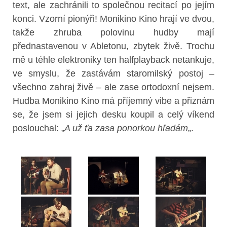
text, ale zachránili to společnou recitací po jejím
konci. Vzorní pionýři! Monikino Kino hrají ve dvou,
takže zhruba polovinu hudby mají
přednastavenou v Abletonu, zbytek živě. Trochu
mě u téhle elektroniky ten halfplayback netankuje,
ve smyslu, že zastávám staromilský postoj –
všechno zahraj živě – ale zase ortodoxní nejsem.
Hudba Monikino Kino má příjemný vibe a přiznám
se, že jsem si jejich desku koupil a celý víkend
poslouchal: „
A už ťa zasa ponorkou hľadám
„.