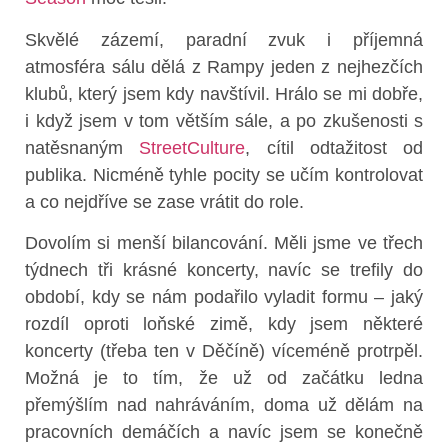
Skvělé zázemí, paradní zvuk i příjemná
atmosféra sálu dělá z Rampy jeden z nejhezčích
klubů, který jsem kdy navštívil. Hrálo se mi dobře,
i když jsem v tom větším sále, a po zkušenosti s
natěsnaným
StreetCulture
, cítil odtažitost od
publika. Nicméně tyhle pocity se učím kontrolovat
a co nejdříve se zase vrátit do role.
Dovolím si menší bilancování. Měli jsme ve třech
týdnech tři krásné koncerty, navíc se trefily do
období, kdy se nám podařilo vyladit formu – jaký
rozdíl oproti loňské zimě, kdy jsem některé
koncerty (třeba ten v Děčíně) víceméně protrpěl.
Možná je to tím, že už od začátku ledna
přemýšlím nad nahráváním, doma už dělám na
pracovních demáčích a navíc jsem se konečně