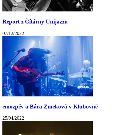
Report z Čítárny Unijazzu
07/12/2022
emozpěv a Bára Zmeková v Klubovně
25/04/2022