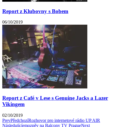
Report z Klubovny s Bobem
06/10/2019
Report z Café v Lese s Genuine Jacks a Lazer
Vikingem
02/10/2019
Prev
Předchozí
Rozhovor pro internetové rádio UP AIR
Následující
emozpěv na Balcony TV Prague
Next