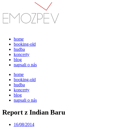
Přejít
k
obsahu
home
booking-old
hudba
koncerty
blog
napsali o nás
home
booking-old
hudba
koncerty
blog
napsali o nás
Report z Indian Baru
16/08/2014