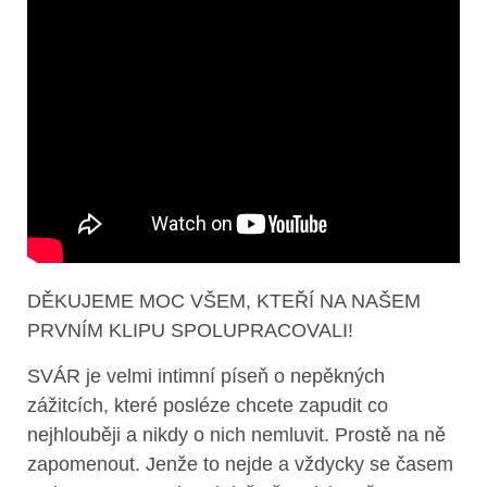
DĚKUJEME MOC VŠEM, KTEŘÍ NA NAŠEM
PRVNÍM KLIPU SPOLUPRACOVALI!
SVÁR je velmi intimní píseň o nepěkných
zážitcích, které posléze chcete zapudit co
nejhlouběji a nikdy o nich nemluvit. Prostě na ně
zapomenout. Jenže to nejde a vždycky se časem