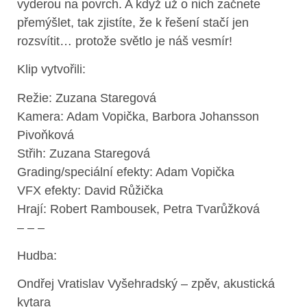
vyderou na povrch. A když už o nich začnete
přemýšlet, tak zjistíte, že k řešení stačí jen
rozsvítit… protože světlo je náš vesmír!
Klip vytvořili:
Režie: Zuzana Staregová
Kamera: Adam Vopička, Barbora Johansson
Pivoňková
Střih: Zuzana Staregová
Grading/speciální efekty: Adam Vopička
VFX efekty: David Růžička
Hrají: Robert Rambousek, Petra Tvarůžková
– – –
Hudba:
Ondřej Vratislav Vyšehradský – zpěv, akustická
kytara