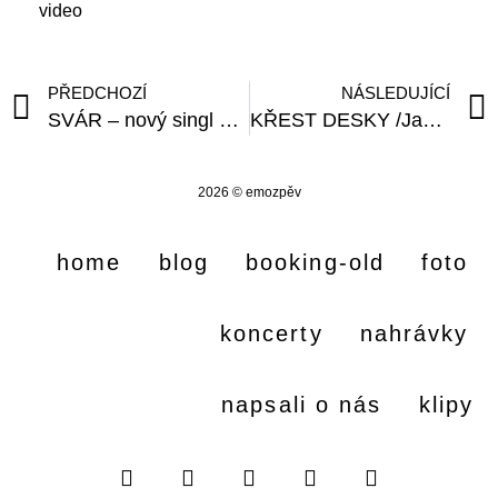
video
PŘEDCHOZÍ
NÁSLEDUJÍCÍ
SVÁR – nový singl 11/2013
KŘEST DESKY /JammClub, Hradčanská/
2026 © emozpěv
home
blog
booking-old
foto
koncerty
nahrávky
napsali o nás
klipy