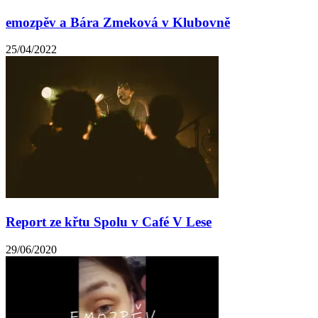
emozpěv a Bára Zmeková v Klubovně
25/04/2022
Report ze křtu Spolu v Café V Lese
29/06/2020