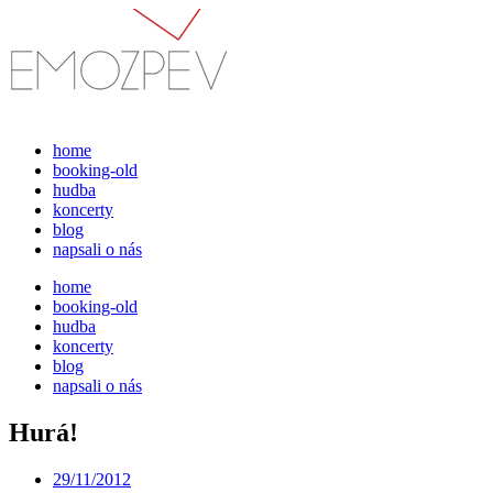
Přejít
k
obsahu
home
booking-old
hudba
koncerty
blog
napsali o nás
home
booking-old
hudba
koncerty
blog
napsali o nás
Hurá!
29/11/2012