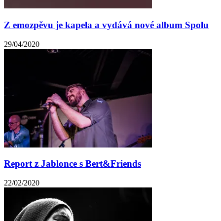
Z emozpěvu je kapela a vydává nové album Spolu
29/04/2020
Report z Jablonce s Bert&Friends
22/02/2020