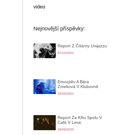
video
Nejnovější příspěvky:
Report Z Čítárny Unijazzu
07/12/2022
Emozpěv A Bára
Zmeková V Klubovně
25/04/2022
Report Ze Křtu Spolu V
Café V Lese
29/06/2020