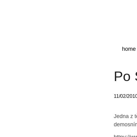
home
Po 
11/02/201
Jedna z t
demosnímk