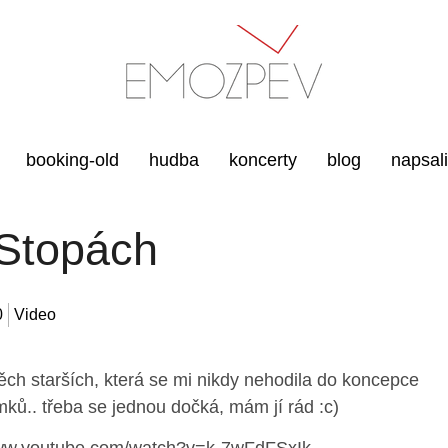
booking-old
hudba
koncerty
blog
napsal
Stopách
0
Video
ěch starších, která se mi nikdy nehodila do koncepce
ů.. třeba se jednou dočká, mám jí rád :c)