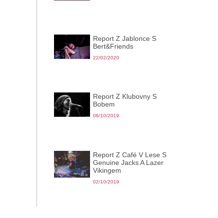
Report Z Jablonce S
Bert&Friends
22/02/2020
Report Z Klubovny S
Bobem
06/10/2019
Report Z Café V Lese S
Genuine Jacks A Lazer
Vikingem
02/10/2019