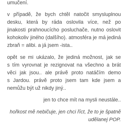
umučení.
v případě, že bych chtěl natočit smysluplnou
desku, která by ráda oslovila více, než po
jinakosti prahnoucícho posluchače, nutno oslovit
kohokoliv jiného (dalšího). atmosféra je má jediná
zbraň = alibi. a já jsem -ista..
opět se mi ukázalo, že jediná možnost, jak se
s tím vyrovnat je rezignovat na všechno a brát
věci jak jsou.. ale právě proto natáčím demo
s Jardou. právě proto jsem tam kde jsem a
nemůžu být už nikdy jiný..
jen to chce mít na mysli neustále..
hořkost mě nebičuje, jen chci říct, že to je špatně
udělanej POP.