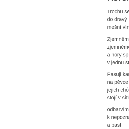
Trochu se
do dravý 
mešní vín
Zjemněme
zjemněme
a hory sp
v jednu s
Pasuji k
na pěvce 
jejich chó
stojí v síti
odbarvíme
k nepozn
a past