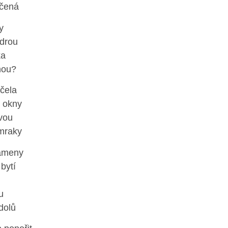
íčená
y
odrou
ka
hou?
čela
s okny
vou
 mraky
lameny
bytí
u
 dolů