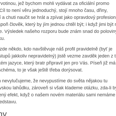
votinou, jež bychom mohli vydávat za oficiální promo
 Cíl to není věru jednoduchý, stojí mnoho času, dřiny,
 a chuti naučit se hrát a zpívat jako opravdový profesion
poň člověk, který by jím jednou chtěl být; i když jimi být 
. Výsledek našeho rozporu bude znám snad do polovin
ku.
zde někdo, kdo navštěvuje náš profil pravidelně (byť je
vstupů jakkoliv nepravidelný) jistě vezme zavděk jeden z 
ém jazyce, který bratr připravil jen pro Vás. Píseň již má
chéma, to je však ještě třeba dorýsovat.
m nevylučujeme, že nevypustíme do světa nějakou tu
skou lahůdku, zároveň si však klademe otázku, zda-li b
ený efekt, když o našem novém materiálu sami nemáme
edstavu.
ny