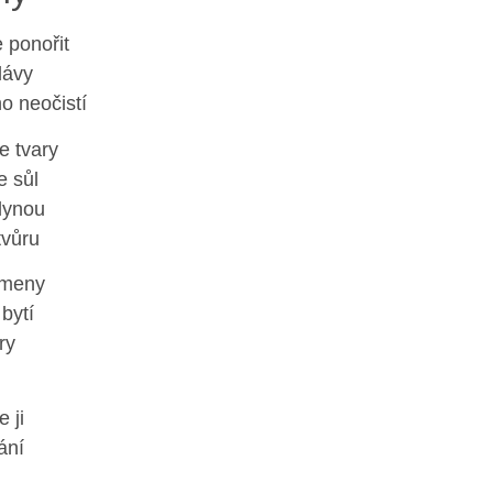
 ponořit
lávy
o neočistí
 tvary
 sůl
lynou
tvůru
ameny
bytí
ry
 ji
ání