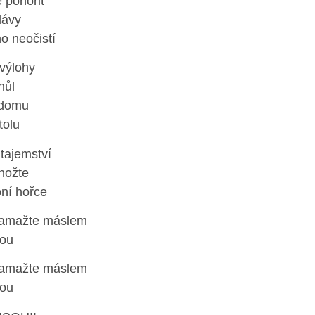
 ponořit
lávy
o neočistí
výlohy
hůl
 domu
tolu
tajemství
nožte
ní hořce
 namažte máslem
ou
 namažte máslem
ou