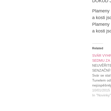
DOKUD J
Plameny 
a kosti j
Plameny 
a kosti j
Related
SVÁR VYH
SEDMU ZA 
NEUVĚŘITE
SENZAČNÍ!
Svár se stal
Tunelem od 
nejúspěšněj
Velké Sedm
10/01/2015
Je to sen. 
In "Novinky"
neuvěřitelný
napíšete pís
takhle zabod