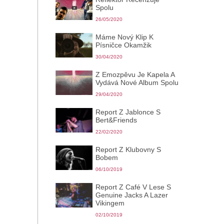
Spolu
26/05/2020
Máme Nový Klip K
Písničce Okamžik
30/04/2020
Z Emozpěvu Je Kapela A
Vydává Nové Album Spolu
29/04/2020
Report Z Jablonce S
Bert&Friends
22/02/2020
Report Z Klubovny S
Bobem
06/10/2019
Report Z Café V Lese S
Genuine Jacks A Lazer
Vikingem
02/10/2019