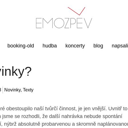
booking-old
hudba
koncerty
blog
napsal
inky?
8
Novinky
,
Texty
ré obestoupilo naší tvůrčí činnost, je jen vnější. Uvnitř to
 jsme se rozhodli, že další nahrávka nebude spontání
tí, nýbrž absolutně probarvenou a skromně naplánovano