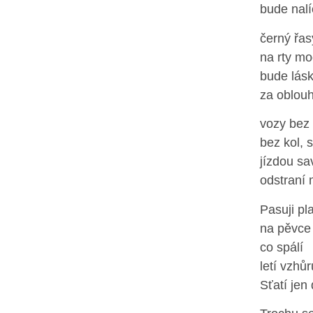
bude nal
černý řas
na rty m
bude lás
za oblou
vozy bez 
bez kol, 
jízdou sa
odstraní
Pasuji p
na pěvce 
co spálí
letí vzhůr
Sťatí jen