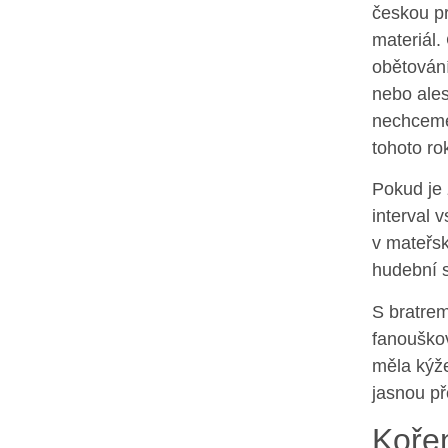
českou pr
materiál.
obětování
nebo ales
nechceme
tohoto ro
Pokud je 
interval 
v mateřsk
hudební s
S bratre
fanouškov
měla kýž
jasnou př
Koře