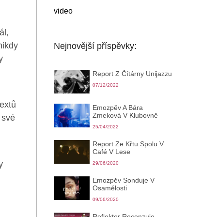
video
ál,
nikdy
Nejnovější příspěvky:
y
Report Z Čítárny Unijazzu
07/12/2022
textů
Emozpěv A Bára
Zmeková V Klubovně
 své
25/04/2022
Report Ze Křtu Spolu V
Café V Lese
y
29/06/2020
Emozpěv Sonduje V
Osamělosti
09/06/2020
Reflektor Recenzuje