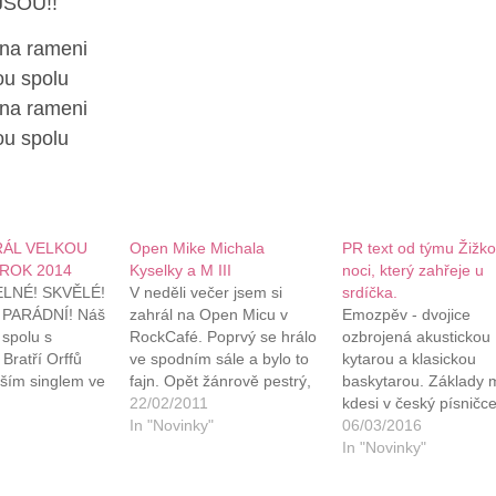
SOU!!
na rameni
sou spolu
na rameni
sou spolu
RÁL VELKOU
Open Mike Michala
PR text od týmu Žižk
ROK 2014
Kyselky a M III
noci, který zahřeje u
LNÉ! SKVĚLÉ!
V neděli večer jsem si
srdíčka.
 PARÁDNÍ! Náš
zahrál na Open Micu v
Emozpěv - dvojice
 spolu s
RockCafé. Poprvý se hrálo
ozbrojená akustickou
Bratří Orffů
ve spodním sále a bylo to
kytarou a klasickou
ším singlem ve
fajn. Opět žánrově pestrý,
baskytarou. Základy 
ě za rok 2014.
takže jsem vystupoval po
22/02/2011
kdesi v český písničce
Naprosto
elektro-bubenický
In "Novinky"
nečekejte kotlík ani
06/03/2016
 pocit, když
zabijačce bratří Kaplanů..
halekání u ohně. Nao
In "Novinky"
ničku, která
Zahrál jsem si novou věc
čekejte nápaditý syro
uje. Celé je to
Podzim, protože jsem ten
indie folk s melancho