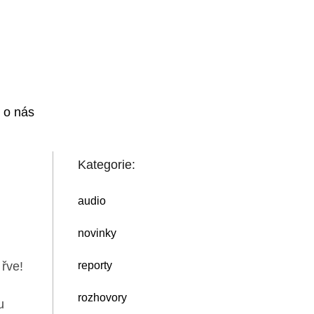
i o nás
Kategorie:
audio
novinky
 řve!
reporty
rozhovory
u