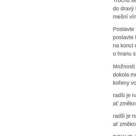
Trochu se
do dravý 
mešní vín
Postavte 
postavte 
na konci
o hranu s
Možnosti 
dokola m
kořeny vo
radši je
ať změkn
radši je
ať změkn