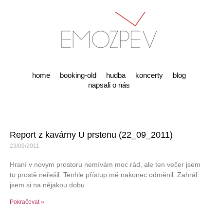
home
booking-old
hudba
koncerty
blog
napsali o nás
Report z kavárny U prstenu (22_09_2011)
23/09/2011
Hraní v novym prostoru nemívám moc rád, ale ten večer jsem
to prostě neřešil. Tenhle přístup mě nakonec odměnil. Zahrál
jsem si na nějakou dobu
Pokračovat »