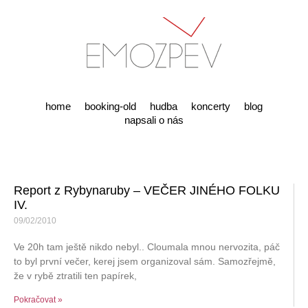
home
booking-old
hudba
koncerty
blog
napsali o nás
Report z Rybynaruby – VEČER JINÉHO FOLKU
IV.
09/02/2010
Ve 20h tam ještě nikdo nebyl.. Cloumala mnou nervozita, páč
to byl první večer, kerej jsem organizoval sám. Samozřejmě,
že v rybě ztratili ten papírek,
Pokračovat »