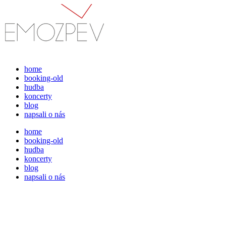
Přejít
k
obsahu
home
booking-old
hudba
koncerty
blog
napsali o nás
home
booking-old
hudba
koncerty
blog
napsali o nás