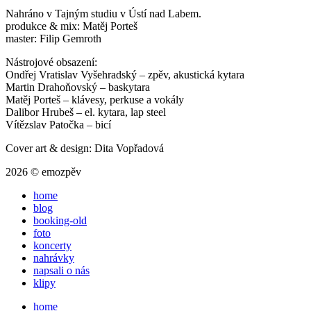
Nahráno v Tajným studiu v Ústí nad Labem.
produkce & mix: Matěj Porteš
master: Filip Gemroth
Nástrojové obsazení:
Ondřej Vratislav Vyšehradský – zpěv, akustická kytara
Martin Drahoňovský – baskytara
Matěj Porteš – klávesy, perkuse a vokály
Dalibor Hrubeš – el. kytara, lap steel
Vítězslav Patočka – bicí
Cover art & design: Dita Vopřadová
2026 © emozpěv
home
blog
booking-old
foto
koncerty
nahrávky
napsali o nás
klipy
home