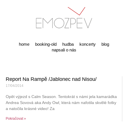
home
booking-old
hudba
koncerty
blog
napsali o nás
Report Na Rampě /Jablonec nad Nisou/
17/04/2014
Opět výjezd s Calm Season. Tentokrát s námi jela kamarádka
Andrea Sovová aka Andy Owl, která nám nafotila skvělé fotky
a natočila krásné video! Za
Pokračovat »