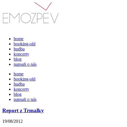
Přejít
k
obsahu
home
booking-old
hudba
koncerty
blog
napsali o nás
home
booking-old
hudba
koncerty
blog
napsali o nás
Report z Trmalky
19/08/2012