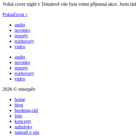
Volná cover night v Trmalově vile byla velmi příjemná akce. Jsem rád, ž
Pokračovat »
audio
novinky
reporty
rozhovory
video
audio
novinky
reporty
rozhovory
video
2026 © emozpěv
home
blog
booking-old
foto
koncerty
nahrávky
napsali o nás