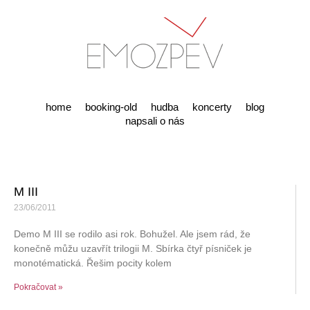
home
booking-old
hudba
koncerty
blog
napsali o nás
M III
23/06/2011
Demo M III se rodilo asi rok. Bohužel. Ale jsem rád, že
konečně můžu uzavřít trilogii M. Sbírka čtyř písniček je
monotématická. Řešim pocity kolem
Pokračovat »