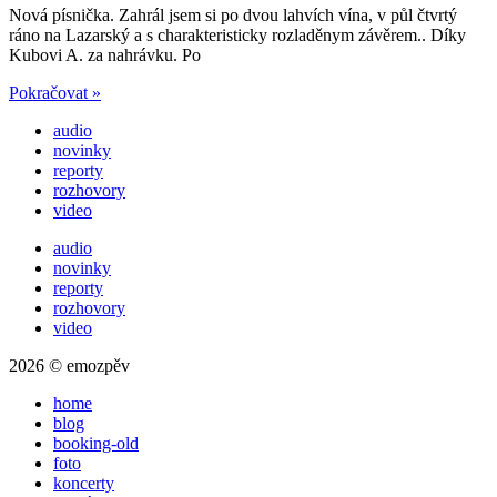
Nová písnička. Zahrál jsem si po dvou lahvích vína, v půl čtvrtý
ráno na Lazarský a s charakteristicky rozladěnym závěrem.. Díky
Kubovi A. za nahrávku. Po
Pokračovat »
audio
novinky
reporty
rozhovory
video
audio
novinky
reporty
rozhovory
video
2026 © emozpěv
home
blog
booking-old
foto
koncerty