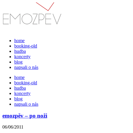
Přejít
k
obsahu
home
booking-old
hudba
koncerty
blog
napsali o nás
home
booking-old
hudba
koncerty
blog
napsali o nás
emozpěv – po noži
06/06/2011