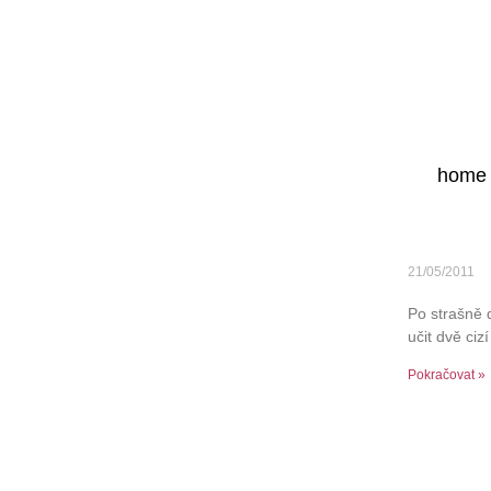
home
21/05/2011
Po strašně d
učit dvě ci
Pokračovat »