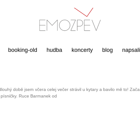
booking-old
hudba
koncerty
blog
napsal
louhý době jsem včera celej večer strávil u kytary a bavilo mě to! Zača
zí písničky. Ruce Barmanek od