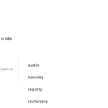
i o nás
audio
l jsem se
novinky
reporty
rozhovory