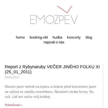
home
booking-old
hudba
koncerty
blog
napsali o nás
Report z Rybynaruby VEČER JINÉHO FOLKU XI
(25_01_2011)
26/01/2011
Dlouho jsem nehrál na kytaru a krátce před koncertem jsem
se vylízal ze zánětu nosohltanu. Absolutní ztráta formy. Nu
což. Lidi ten večer můj krátkej
Pokračovat »