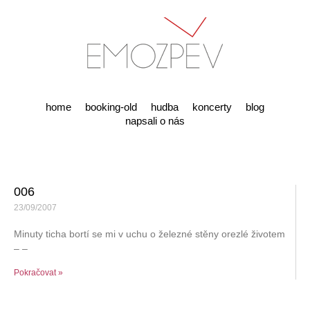
home
booking-old
hudba
koncerty
blog
napsali o nás
006
23/09/2007
Minuty ticha bortí se mi v uchu o železné stěny orezlé životem
– –
Pokračovat »