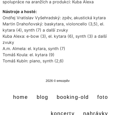
spolupráce na aranžích a produkci: Kuba Alexa
Nástroje a hosté:
Ondřej Vratislav Vyšehradský: zpěv, akustická kytara
Martin Drahoňovský: baskytara, violoncello (3,5), el.
kytara (4), synth (7) a další zvuky
Kuba Alexa: e-bow (3), el. kytara (6), synth (3) a další
zvuky
A.m. Almela: el. kytara, synth (7)
Tomáš Koula: el. kytara (9)
Tomáš Kubín: piano, synth (2,6)
2026 © emozpěv
home
blog
booking-old
foto
koncerty
nahrávky