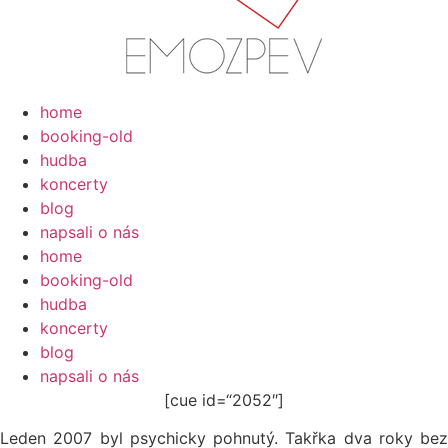
Přejít
k
obsahu
home
booking-old
hudba
koncerty
blog
napsali o nás
home
booking-old
hudba
koncerty
blog
napsali o nás
[cue id=“2052″]
Leden 2007 byl psychicky pohnutý. Takřka dva roky bez