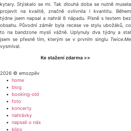
kytary. Stýskalo se mi. Tak dlouhá doba se nutně musela
projevit na kvalitě, značně ovlivnila i kvantitu. Během
týdne jsem napsal a nahrál 8 nápadu. Písně s textem bez
obsahu. Původní záměr byla recese ve stylu ubožáků, co
to na bandzone myslí vážně. Uplynuly dva týdny a stal
jsem se přesně tím, kterým se v prvním singlu
Twice.Me
vysmíval.
Ke stažení zdarma >>
2026 © emozpěv
home
blog
booking-old
foto
koncerty
nahrávky
napsali o nás
klipy